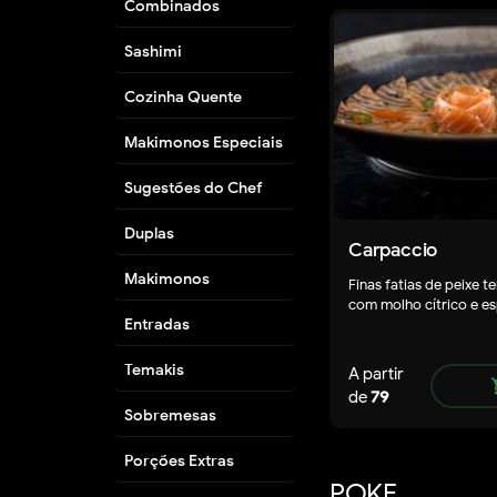
Combinados
Sashimi
Cozinha Quente
Makimonos Especiais
Sugestões do Chef
Duplas
Carpaccio
Makimonos
Finas fatias de peixe 
com molho cítrico e es
Entradas
Temakis
A partir
shop
de
79
Sobremesas
Porções Extras
POKE