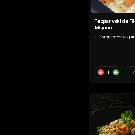
Teppanyaki de Fil
Mignon
Filé Mignon com legu
remove
a
7