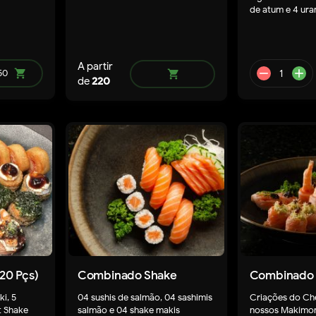
de atum e 4 ura
A partir
50
shopping_cart
shopping_cart
de
220
20 Pçs)
Combinado Shake
Combinado 
ki, 5
04 sushis de salmão, 04 sashimis
Criações do Ch
dd
t Shake
salmão e 04 shake makis
nossos Makimon