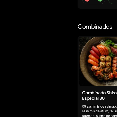
Combinados
remove
a
Combinado Shiro
Especial 30
05 sashimis de salmão,
sashimis de atum, 02 s
atum, 02 sushis de sal