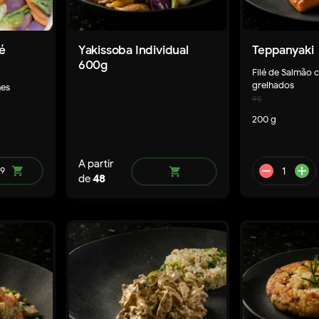
é
Yakissoba Individual
Teppanyaki
600g
Filé de Salmão 
grelhados
mes
95
200 g
dd
remove
add
A partir
9
shopping_cart
shopping_cart
de
48