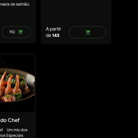
makis de salmão.
A partir
192
shopping_cart
shopping_cart
de
143
do Chef
ef - Um mix dos
remove
add
os Especiais