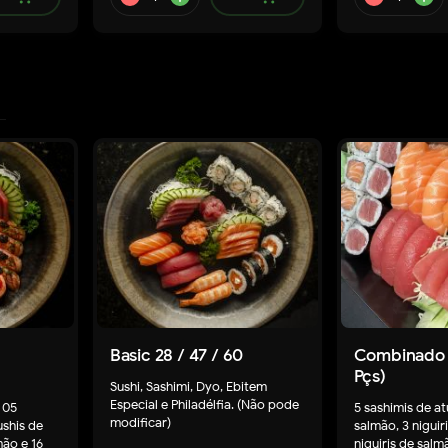
dd
remove
add
Basic 28 / 47 / 60
Combinado S
Pçs)
Sushi, Sashimi, Dyo, Ebitem
Especial e Philadélfia. (Não pode
 05
5 sashimis de at
modificar)
ushis de
salmão, 3 niguir
mão e 16
niguiris de sal