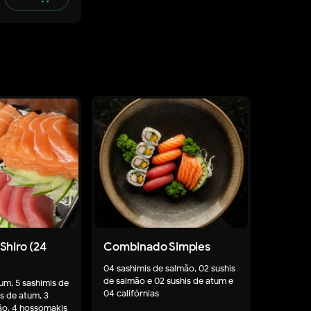
remove
add
hiro (24
Combinado Simples
04 sashimis de salmão, 02 sushis
de salmão e 02 sushis de atum e
um, 5 sashimis de
04 califórnias
is de atum, 3
mão, 4 hossomakis