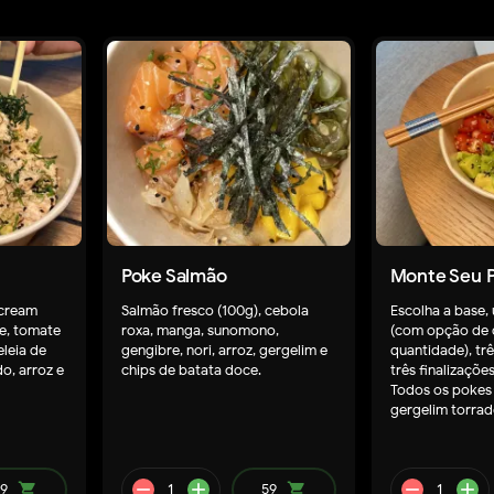
Poke Salmão
Monte Seu 
 cream
Salmão fresco (100g), cebola
Escolha a base,
re, tomate
roxa, manga, sunomono,
(com opção de 
eleia de
gengibre, nori, arroz, gergelim e
quantidade), tr
o, arroz e
chips de batata doce.
três finalizaçõe
Todos os pokes
gergelim torrad
9
shopping_cart
59
shopping_cart