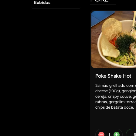
Bebidas
Poke Shake Hot
Salmão grelhado com
cheese (100g), gengib
cereja, crispy couve, g
rubras, gergelim torrad
chips de batata doce.
5