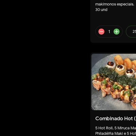
makimonos especiais.
30 und
2
Combinado Hot (
5 Hot Roll, 5 Miruca Ma
remove
a
Philadélfia Maki e 5 Ho