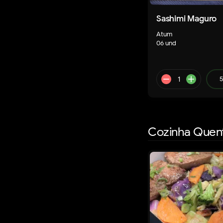
Sashimi Maguro
remove
a
Atum
06 und
5
Cozinha Quen