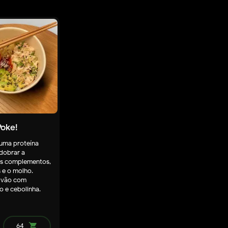
Poke!
 uma proteína
dobrar a
ês complementos,
s e o molho.
 vão com
o e cebolinha.
64
shopping_cart