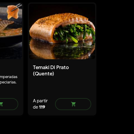
Temaki Di Prato
(Quente)
temperadas
peciarias.
A partir
ping_cart
shopping_cart
de
119