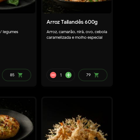
Arroz Tailandês 600g
c/ legumes
Arroz, camarão, nirá, ovo, cebola
caramelizada e molho especial
85
shopping_cart
79
shopping_cart