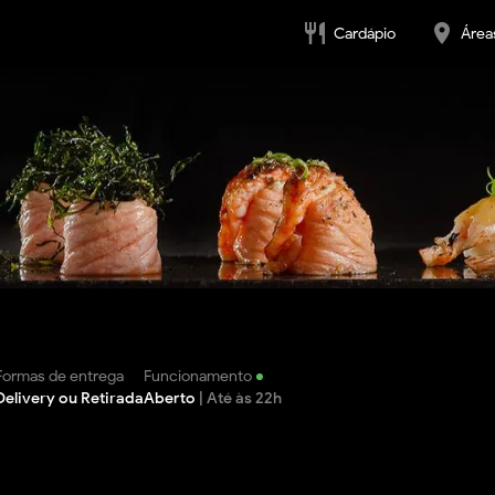
restaurant
place
Cardápio
Área
Formas de entrega
Funcionamento
Delivery ou Retirada
Aberto
| Até às 22h